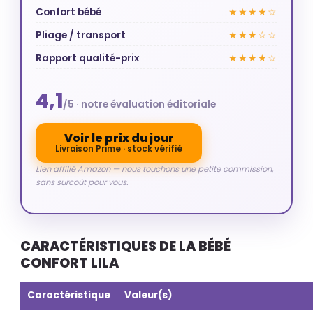
Confort bébé
★★★★☆
Pliage / transport
★★★☆☆
Rapport qualité-prix
★★★★☆
4,1
/5 · notre évaluation éditoriale
Voir le prix du jour
Livraison Prime · stock vérifié
Lien affilié Amazon — nous touchons une petite commission,
sans surcoût pour vous.
CARACTÉRISTIQUES DE LA BÉBÉ
CONFORT LILA
Caractéristique
Valeur(s)